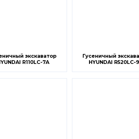
еничный экскаватор
Гусеничный экскав
YUNDAI R110LC-7A
HYUNDAI R520LC-