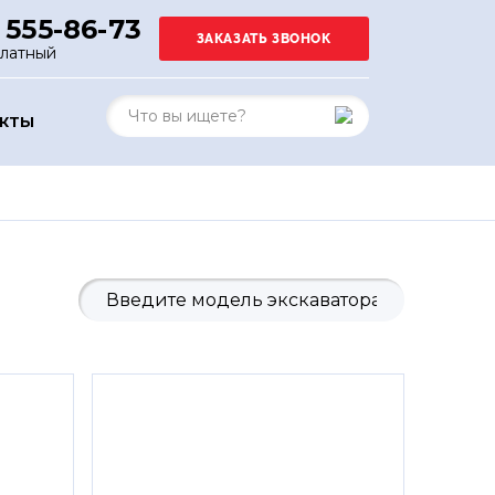
 555-86-73
платный
АКТЫ