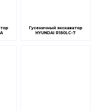
атор
Гусеничный экскаватор
7A
HYUNDAI R180LC-7