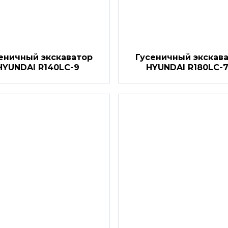
еничный экскаватор
Гусеничный экскав
HYUNDAI R140LC-9
HYUNDAI R180LC-