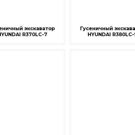
еничный экскаватор
Гусеничный экскав
HYUNDAI R370LC-7
HYUNDAI R380LC-