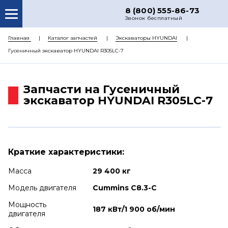
8 (800) 555-86-73
Звонок бесплатный
О НАС
Главная
Каталог запчастей
Экскаваторы HYUNDAI
Гусеничный экскаватор HYUNDAI R305LC-7
КАТАЛОГ ЗАПЧАСТЕЙ
РЕМОНТ
Запчасти на Гусеничный
ДОСТАВКА
экскаватор HYUNDAI R305LC-7
ЦЕНЫ
КОНТАКТЫ
Краткие характеристики:
Масса
29 400 кг
Модель двигателя
Cummins C8.3-С
Мощность
187 кВт/1 900 об/мин
двигателя