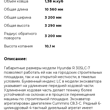
Объем ковша
1,38 м.куб
Общая длина
10 560 мм
Общая ширина
3 200 мм
Общая высота
3 290 мм
Радиус обратного
3 200 мм
поворота
Высота копания
10,1 м
Описание:
Габаритные размеры модели Hyundai R 305LC-7
позволяют работать ей как на городских строительных
площадках, так и на открытой местности, в тяжелых
условиях. Буквенный индекс LC в модели экскаватора
указывает на удлинение передней ходовой части.
Удлиненная ходовая часть делает технику более
устойчивой на склонах и в процессе перемещения
машины по строительной площадке. Экскаватор
агрегатирован двигателем Cummins C8.3-С. Рядный 6-
цилиндровый 4-тактный дизельный агрегат имеет