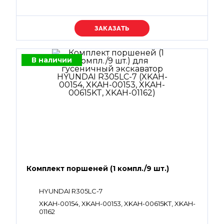
Уточняйте цену
В наличии
Комплект поршеней (1 компл./9 шт.)
HYUNDAI R305LC-7
XKAH-00154, XKAH-00153, XKAH-00615KT, XKAH-
01162