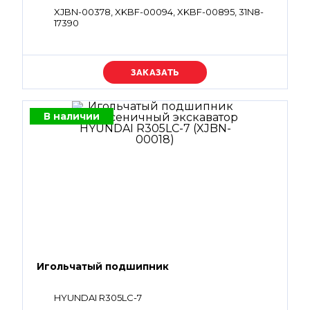
XJBN-00378, XKBF-00094, XKBF-00895, 31N8-
17390
Уточняйте цену
В наличии
Игольчатый подшипник
HYUNDAI R305LC-7