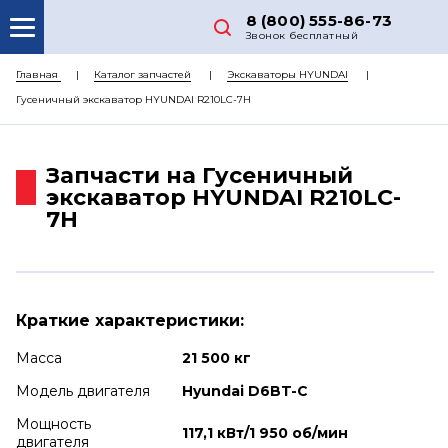
8 (800) 555-86-73
Звонок бесплатный
О НАС
Главная
Каталог запчастей
Экскаваторы HYUNDAI
Гусеничный экскаватор HYUNDAI R210LC-7H
КАТАЛОГ ЗАПЧАСТЕЙ
РЕМОНТ
Запчасти на Гусеничный
ДОСТАВКА
экскаватор HYUNDAI R210LC-
7H
ЦЕНЫ
КОНТАКТЫ
Краткие характеристики:
Масса
21 500 кг
Модель двигателя
Hyundai D6BT-C
Мощность
117,1 кВт/1 950 об/мин
двигателя