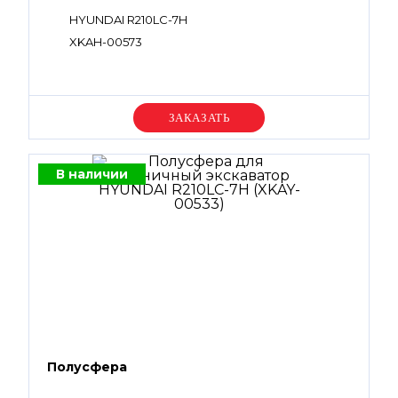
HYUNDAI R210LC-7H
XKAH-00573
Уточняйте цену
В наличии
Полусфера