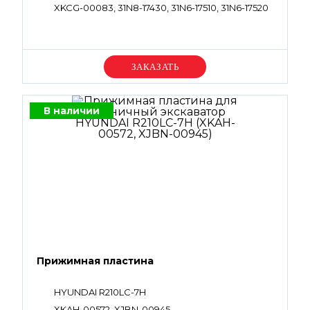
XKCG-00083, 31N8-17430, 31N6-17510, 31N6-17520
Уточняйте цену
В наличии
Прижимная пластина
HYUNDAI R210LC-7H
XKAH-00572, XJBN-00945