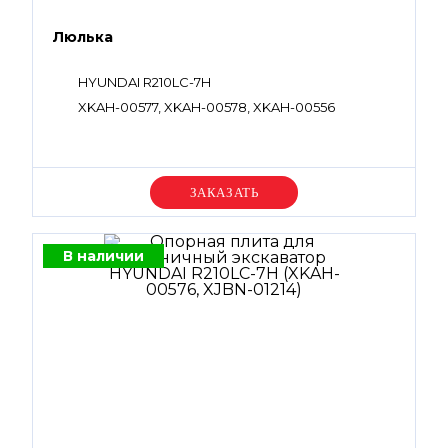
Люлька
HYUNDAI R210LC-7H
XKAH-00577, XKAH-00578, XKAH-00556
Уточняйте цену
В наличии