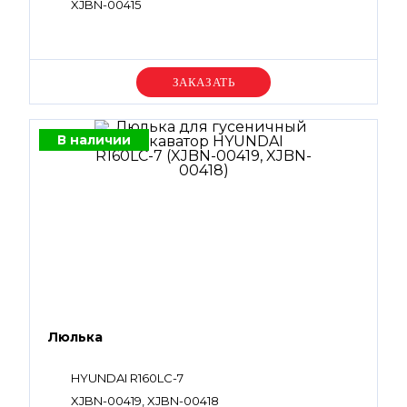
XJBN-00415
Уточняйте цену
В наличии
Люлька
HYUNDAI R160LC-7
XJBN-00419, XJBN-00418