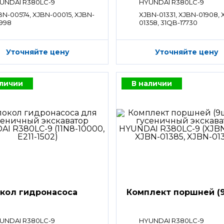
UNDAI R380LC-9
HYUNDAI R380LC-9
BN-00574, XJBN-00015, XJBN-
XJBN-01331, XJBN-01908, 
998
01358, 31QB-17730
Уточняйте цену
Уточняйте цену
аличии
В наличии
кол гидронасоса
Комплект поршней (9
UNDAI R380LC-9
HYUNDAI R380LC-9