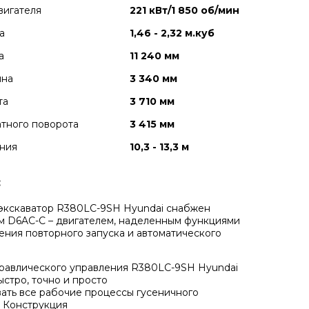
вигателя
221 кВт/1 850 об/мин
а
1,46 - 2,32 м.куб
а
11 240 мм
ина
3 340 мм
та
3 710 мм
тного поворота
3 415 мм
ния
10,3 - 13,3 м
:
экскаватор R380LC-9SH Hyundai снабжен
 D6AC-C – двигателем, наделенным функциями
ния повторного запуска и автоматического
равлического управления R380LC-9SH Hyundai
ыстро, точно и просто
ать все рабочие процессы гусеничного
. Конструкция