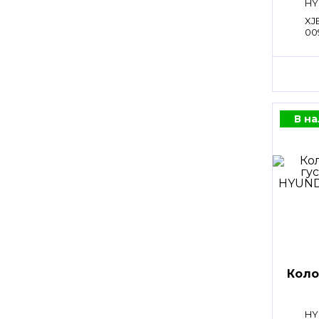
HY
XJ
00
В н
Коло
HY