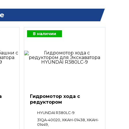
е
В наличии
а
Гидромотор хода с
редуктором
HYUNDAI R380LC-9
31QA-40020, XKAH-01438, XKAH-
01449,