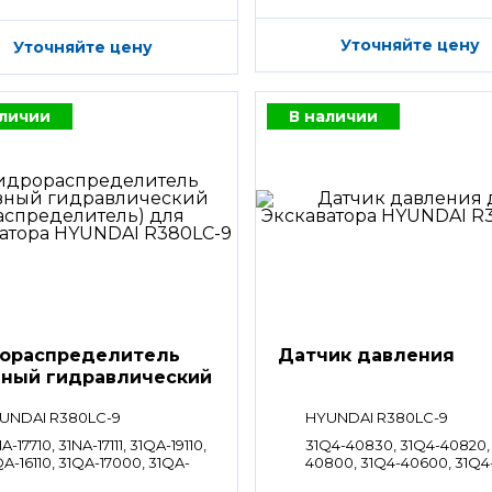
Уточняйте цену
Уточняйте цену
аличии
В наличии
ораспределитель
Датчик давления
вный гидравлический
ределитель)
UNDAI R380LC-9
HYUNDAI R380LC-9
A-17710, 31NA-17111, 31QA-19110,
31Q4-40830, 31Q4-40820,
A-16110, 31QA-17000, 31QA-
40800, 31Q4-40600, 31Q4
00, 31QA-14110
31Q4-40610, 31Q4-40611