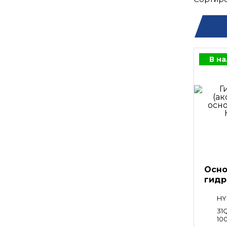
В н
Осно
гидр
HY
31
100