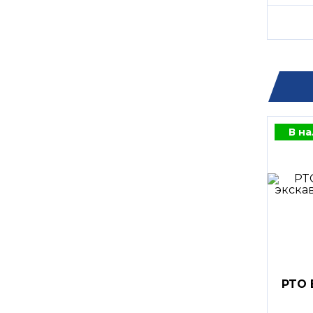
В н
PTO 