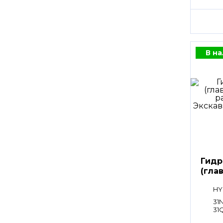
В н
Гидр
(гла
расп
HY
31N
31Q
171