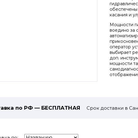
гидравличес
обеспечены 
касания и у
Мощности ги
воедино за 
автоматизир
прикосновен
оператор ус
выбирает ре
доп. инстру
мощности та
самодиагнос
отображени
авка по РФ — БЕСПЛАТНАЯ
Срок доставки в Сан
вка по: