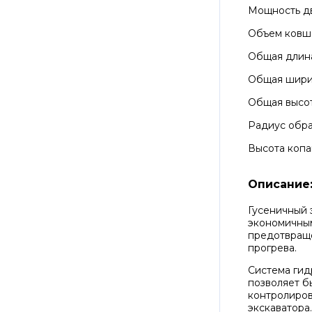
Мощность д
Объем ковш
Общая длин
Общая шир
Общая высо
Радиус обра
Высота копа
Описание
Гусеничный 
экономичным
предотвраще
прогрева.
Система гид
позволяет б
контролиров
экскаватора