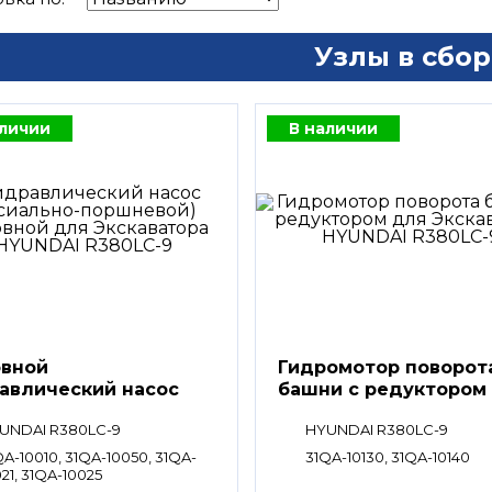
Узлы в сбор
аличии
В наличии
вной
Гидромотор поворот
авлический насос
башни с редуктором
UNDAI R380LC-9
HYUNDAI R380LC-9
QA-10010, 31QA-10050, 31QA-
31QA-10130, 31QA-10140
21, 31QA-10025