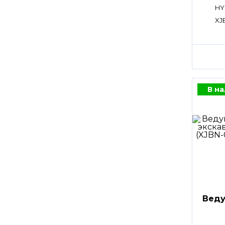
HY
XJ
В н
Веду