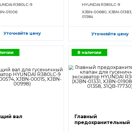
UNDAI R380LC-9
HYUNDAI R380LC-9
BN-01006
XJBN-00680, XJBN-01383
01384
Уточняйте цену
Уточняйте цену
аличии
В наличии
щий вал
Главный
предохранительный
клапан