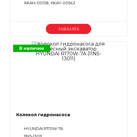
XKAH-00138, XKAY-00543
Уточняйте цену
В наличии
Колокол гидронасоса
HYUNDAI R170W-7A
11N5-13011