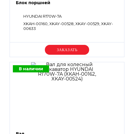
Блок поршней
HYUNDAI R170W-7A
XKAH-00160, XKAY-00528, XKAY-00529, XKAY-
00633
Уточняйте цену
В наличии
Вал