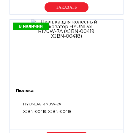
Уточняйте цену
В наличии
Люлька
HYUNDAI R170W-7A
XJBN-00419, XJBN-00418