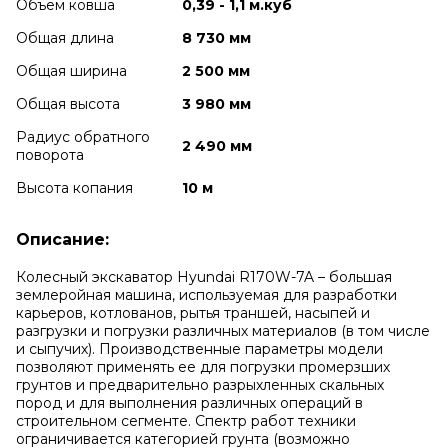
Объем ковша
0,39 - 1,1 м.куб
Общая длина
8 730 мм
Общая ширина
2 500 мм
Общая высота
3 980 мм
Радиус обратного
2 490 мм
поворота
Высота копания
10 м
Описание:
Колесный экскаватор Hyundai R170W-7A – большая
землеройная машина, используемая для разработки
карьеров, котлованов, рытья траншей, насыпей и
разгрузки и погрузки различных материалов (в том числе
и сыпучих). Производственные параметры модели
позволяют применять ее для погрузки промерзших
грунтов и предварительно разрыхленных скальных
пород и для выполнения различных операций в
строительном сегменте. Спектр работ техники
ограничивается категорией грунта (возможно