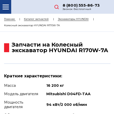
8 (800) 555-86-73
Звонок бесплатный
О НАС
Главная
Каталог запчастей
Экскаваторы HYUNDAI
Колесный экскаватор HYUNDAI R170W-7A
КАТАЛОГ ЗАПЧАСТЕЙ
РЕМОНТ
Запчасти на Колесный
ДОСТАВКА
экскаватор HYUNDAI R170W-7A
ЦЕНЫ
КОНТАКТЫ
Краткие характеристики:
Масса
16 200 кг
Модель двигателя
Mitsubishi D04FD-TAA
Мощность
94 кВт/2 000 об/мин
двигателя