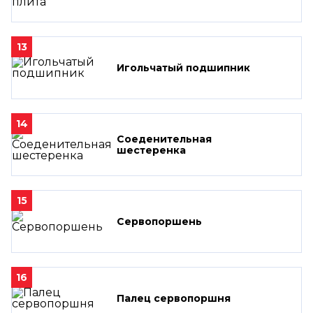
13
Игольчатый подшипник
14
Соеденительная
шестеренка
15
Сервопоршень
16
Палец сервопоршня