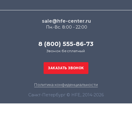
sale@hfe-center.ru
Пн.-Вс. 8:00 - 22:00
8 (800) 555-86-73
Звонок бесплатный
Политика конфиденциальности
Санкт-Петербург © HFE, 2014-2026
Продолжая использовать наш сайт, вы даёте
согласие на обработку файлов cookie в целях
функционирования сайта и сбора статистики в
соответствии с
политикой конфиденциальности