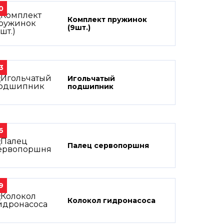
0
Комплект пружинок
(9шт.)
3
Игольчатый
подшипник
6
Палец сервопоршня
9
Колокол гидронасоса