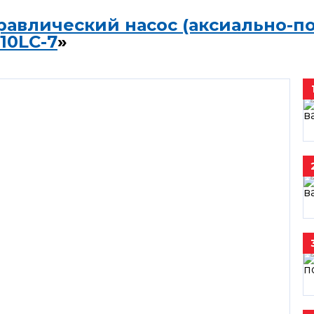
равлический насос (аксиально-п
10LC-7
»