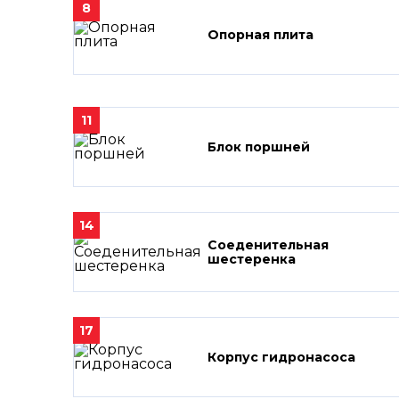
8
Опорная плита
11
Блок поршней
14
Соеденительная
шестеренка
17
Корпус гидронасоса