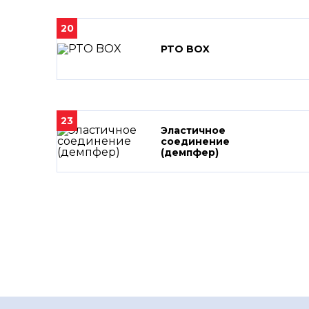
20
PTO BOX
23
Эластичное
соединение
(демпфер)