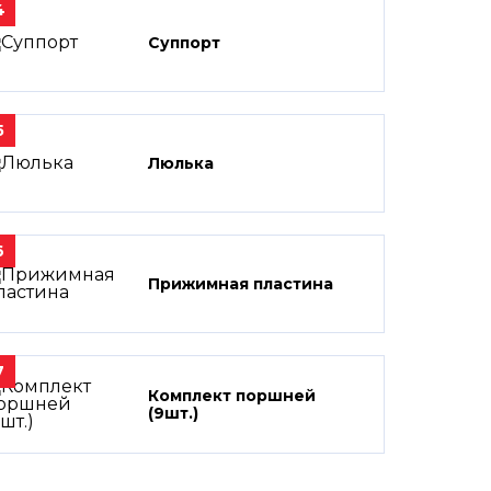
4
Суппорт
5
Люлька
6
Прижимная пластина
7
Комплект поршней
(9шт.)