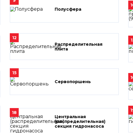
9
1
Полусфера
12
1
Распределительная
плита
15
1
Сервопоршень
1
18
Центральная
(распределительная)
секция гидронасоса