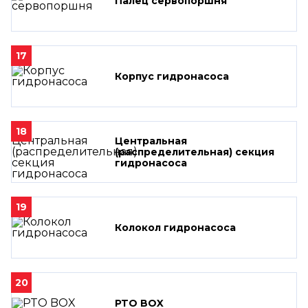
Палец сервопоршня
17
Корпус гидронасоса
18
Центральная
(распределительная) секция
гидронасоса
19
Колокол гидронасоса
20
PTO BOX