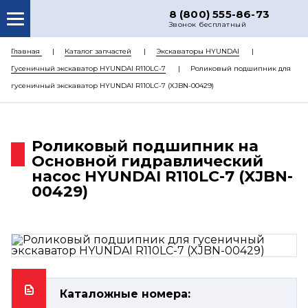
8 (800) 555-86-73
Звонок бесплатный
О НАС
Главная
Каталог запчастей
Экскаваторы HYUNDAI
Гусеничный экскаватор HYUNDAI R110LC-7
Роликовый подшипник для
КАТАЛОГ ЗАПЧАСТЕЙ
гусеничный экскаватор HYUNDAI R110LC-7 (XJBN-00429)
РЕМОНТ
ДОСТАВКА
Роликовый подшипник на
ЦЕНЫ
Основной гидравлический
насос HYUNDAI R110LC-7 (XJBN-
КОНТАКТЫ
00429)
Каталожные номера: