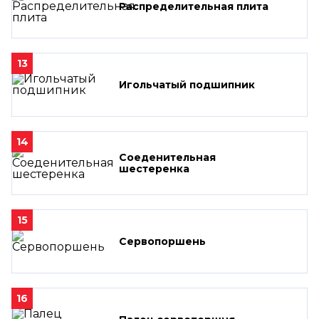
Распределительная плита
13
Игольчатый подшипник
14
Соеденительная
шестеренка
15
Сервопоршень
16