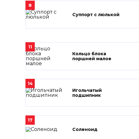
8
Суппорт с люлькой
11
Кольцо блока
поршней малое
14
Игольчатый
подшипник
17
Соленоид