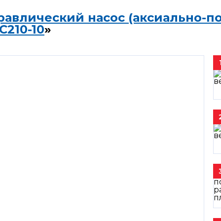
равлический насос (аксиально-п
C210-10
»