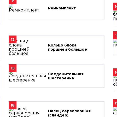
9
1
Ремкомплект
1
12
Кольцо блока
поршней большое
15
1
Соеденительная
шестеренка
1
18
Палец сервопоршня
(слайдер)