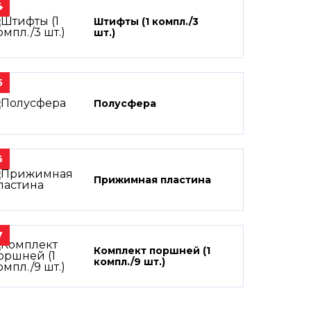
4
Штифты (1 компл./3
шт.)
5
Полусфера
6
Прижимная пластина
7
Комплект поршней (1
компл./9 шт.)