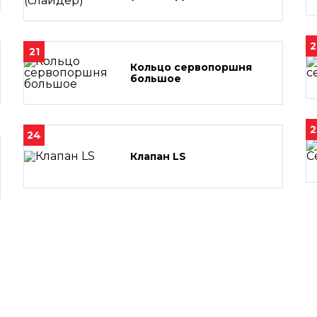
2
21
Кольцо сервопоршня
большое
2
24
Клапан LS