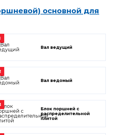
оршневой) основной для
1
Вал ведущий
2
Вал ведомый
3
Блок поршней c
распределительной
плитой