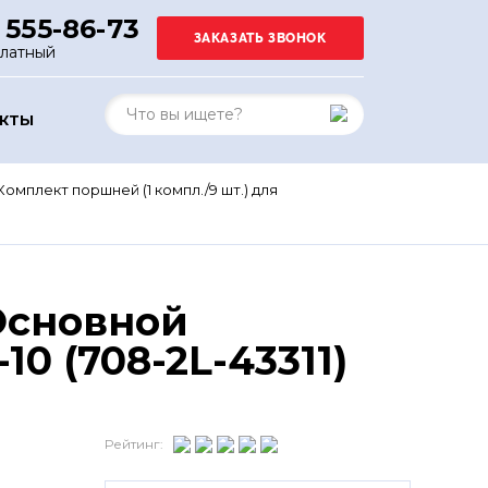
 555-86-73
платный
АКТЫ
Комплект поршней (1 компл./9 шт.) для
 Основной
0 (708-2L-43311)
Рейтинг: