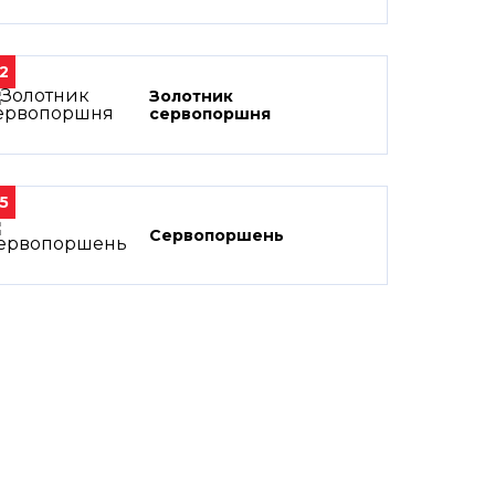
2
Золотник
сервопоршня
5
Сервопоршень