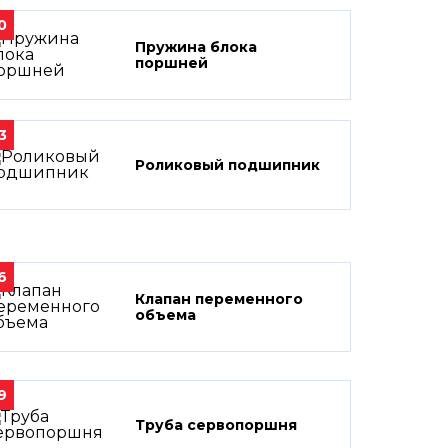
0
Пружина блока
поршней
3
Роликовый подшипник
6
Клапан переменного
объема
9
Труба сервопоршня