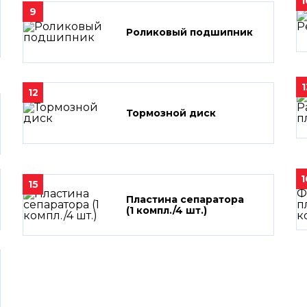
1
9
Роликовый подшипник
1
12
Тормозной диск
1
15
Пластина сепаратора
(1 компл./4 шт.)