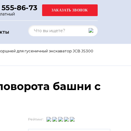
 555-86-73
платный
АКТЫ
оршней для гусеничный экскаватор JCB JS300
поворота башни с
Рейтинг: