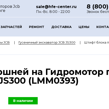
8 (800)
торов Jcb
sale@hfe-center.ru
рге
Пн.-Вс. 8:00 - 22:00
Звонок бес
 ЗАПЧАСТЕЙ
РЕМОНТ
ДОСТАВКА
ЦЕНЫ
КОНТ
ы JCB
Гусеничный экскаватор JCB JS300
Штифт блока п
ршней на Гидромотор 
JS300 (LMM0393)
В наличии