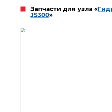
Запчасти для узла «
Гид
JS300
»