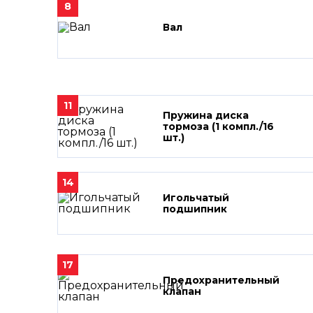
8
Вал
11
Пружина диска
тормоза (1 компл./16
шт.)
14
Игольчатый
подшипник
17
Предохранительный
клапан