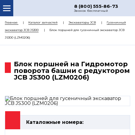
8 (800) 555-86-73
Звонок бесплатный
О НАС
Главная
Каталог запчастей
Экскаваторы JCB
Гусеничный
экскаватор JCB JS300
Блок поршней для гусеничный экскаватор JCB
КАТАЛОГ ЗАПЧАСТЕЙ
JS300 (LZM0206)
РЕМОНТ
ДОСТАВКА
Блок поршней на Гидромотор
ЦЕНЫ
поворота башни с редуктором
JCB JS300 (LZM0206)
КОНТАКТЫ
Каталожные номера: