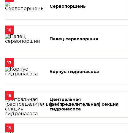
Сервопоршень
16
Палец сервопоршня
17
Корпус гидронасоса
18
Центральная
(распределительная) секция
гидронасоса
19