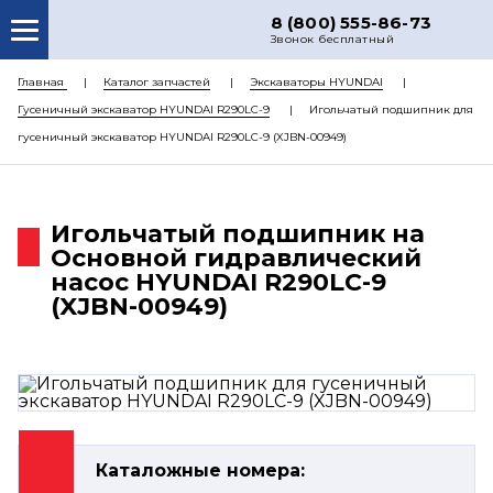
8 (800) 555-86-73
Звонок бесплатный
О НАС
Главная
Каталог запчастей
Экскаваторы HYUNDAI
Гусеничный экскаватор HYUNDAI R290LC-9
Игольчатый подшипник для
КАТАЛОГ ЗАПЧАСТЕЙ
гусеничный экскаватор HYUNDAI R290LC-9 (XJBN-00949)
РЕМОНТ
ДОСТАВКА
Игольчатый подшипник на
ЦЕНЫ
Основной гидравлический
насос HYUNDAI R290LC-9
КОНТАКТЫ
(XJBN-00949)
Каталожные номера: