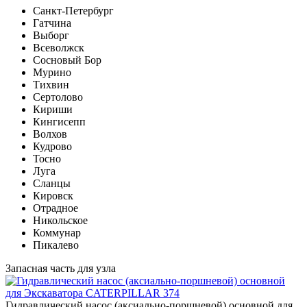
Санкт-Петербург
Гатчина
Выборг
Всеволжск
Сосновый Бор
Мурино
Тихвин
Сертолово
Кириши
Кингисепп
Волхов
Кудрово
Тосно
Луга
Сланцы
Кировск
Отрадное
Никольское
Коммунар
Пикалево
Запасная часть для узла
Гидравлический насос (аксиально-поршневой) основной для