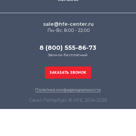
sale@hfe-center.ru
Пн.-Вс. 8:00 - 22:00
8 (800) 555-86-73
Звонок бесплатный
Политика конфиденциальности
Санкт-Петербург © HFE, 2014-2026
Продолжая использовать наш сайт, вы даёте
согласие на обработку файлов cookie в целях
функционирования сайта и сбора статистики в
соответствии с
политикой конфиденциальности