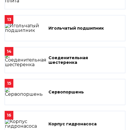
13
Игольчатый подшипник
14
Соеденительная
шестеренка
15
Сервопоршень
16
Корпус гидронасоса