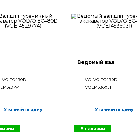
Ведомый вал
LVO EC480D
VOLVO EC480D
E14529774
VOE14536031
Уточняйте цену
Уточняйте цену
аличии
В наличии