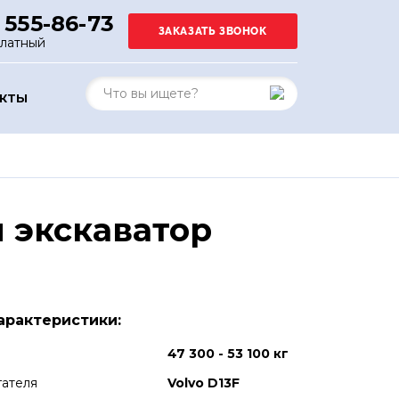
 555-86-73
платный
АКТЫ
 экскаватор
арактеристики:
47 300 - 53 100 кг
гателя
Volvo D13F