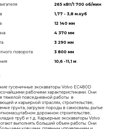
вигателя
265 кВт/1 700 об/мин
а
1,77 - 3,8 м.куб
а
12 140 мм
ина
4 370 мм
та
3 290 мм
тного поворота
3 800 мм
ния
10,6 -11,1 м
:
кие гусеничные экскаваторы Volvo EC480D
ысочайшими рабочими характеристиками. Они
я тяжелой повседневной работы в
ющей и карьерной отраслях, строительстве,
емке грунта, загрузке породы в самосвалы, рытье
упномасштабном дорожном строительстве,
кладке труб и т.д. Карьерные экскаваторы Volvo
огают выполнять больший объем работы. Они
большими ковшами, плавным управлением и