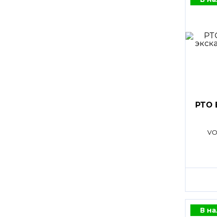
PTO 
VO
В н