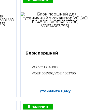
Блок поршней
VOLVO EC480D
VOE14563796, VOE14563795
Уточняйте цену
В наличии