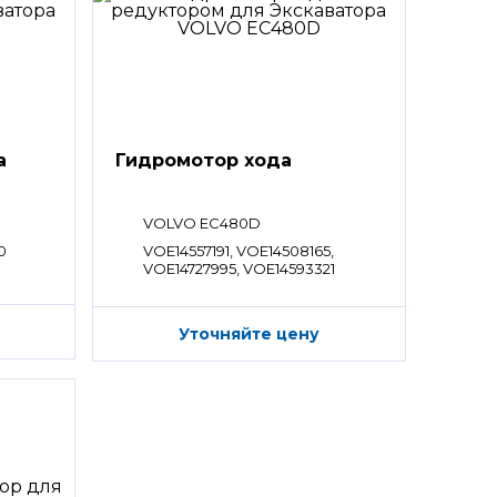
а
Гидромотор хода
VOLVO EC480D
0
VOE14557191, VOE14508165,
VOE14727995, VOE14593321
Уточняйте цену