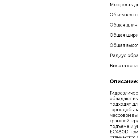
Мощность д
Объем ковш
Общая длин
Общая шир
Общая высо
Радиус обра
Высота копа
Описание
Гидравличес
обладают в
подходят дл
горнодобыва
массовой вы
траншей, кр
подъеме и у
EC480D пом
отличаются 