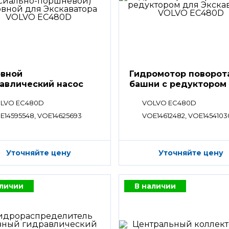
вной
Гидромотор поворот
авлический насос
башни с редуктором
LVO EC480D
VOLVO EC480D
E14595548, VOE14625693
VOE14612482, VOE1454103
Уточняйте цену
Уточняйте цену
аличии
В наличии