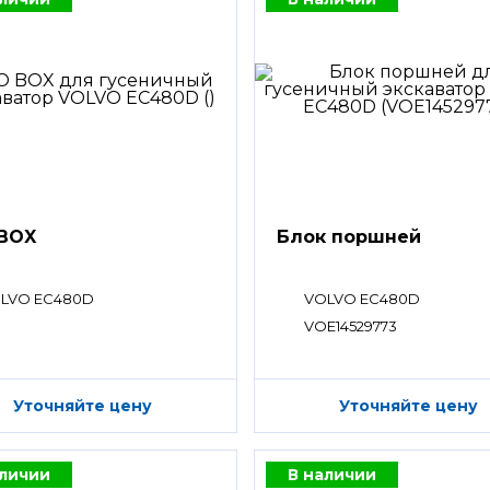
BOX
Блок поршней
LVO EC480D
VOLVO EC480D
VOE14529773
Уточняйте цену
Уточняйте цену
аличии
В наличии