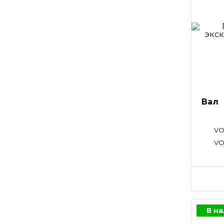
Вал
VO
VO
В н