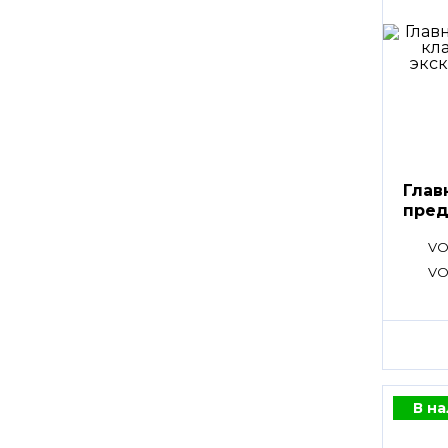
Глав
пред
клап
VO
VO
В н