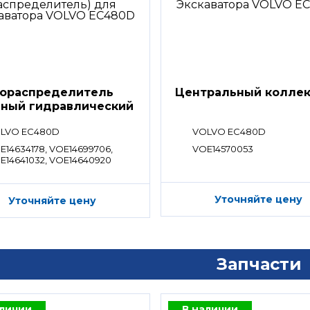
ораспределитель
Центральный колле
вный гидравлический
ределитель)
LVO EC480D
VOLVO EC480D
E14634178, VOE14699706,
VOE14570053
E14641032, VOE14640920
Уточняйте цену
Уточняйте цену
Запчасти
аличии
В наличии