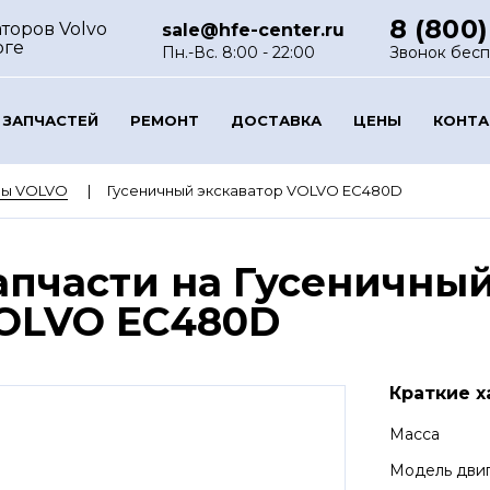
8 (800)
торов Volvo
sale@hfe-center.ru
рге
Пн.-Вс. 8:00 - 22:00
Звонок бес
 ЗАПЧАСТЕЙ
РЕМОНТ
ДОСТАВКА
ЦЕНЫ
КОНТ
ры VOLVO
Гусеничный экскаватор VOLVO EC480D
апчасти на Гусеничный
OLVO EC480D
Краткие х
Масса
Модель дви