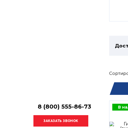
Остались
вопросы?
Получите консультацию
специалиста!
Дост
Сортиро
8 (800) 555-86-73
В н