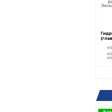
Гидр
(гла
расп
VO
VO
VO
В н