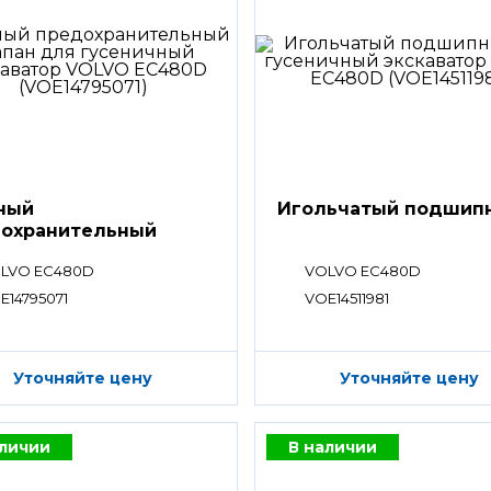
ный
Игольчатый подшип
охранительный
ан
LVO EC480D
VOLVO EC480D
E14795071
VOE14511981
Уточняйте цену
Уточняйте цену
аличии
В наличии