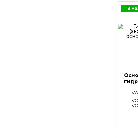
В н
Осно
гидр
VO
VO
VO
VO
VO
SA