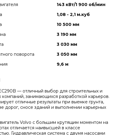
вигателя
143 кВт/1 900 об/мин
а
1,08 - 2,1 м.куб
а
10 500 мм
ина
3 190 мм
та
3 030 мм
тного поворота
3 050 мм
ния
9,6 м
:
EC290B — отличный выбор для строительных и
компаний, занимающихся разработкой карьеров.
ирует отличные результаты при выемке грунта,
ве дорог, сносе зданий и выполнении карьерных
игатель Volvo с большим крутящим моментом на
отах отличается наивысшей в классе
тью. Гидравлическая система с двумя насосами