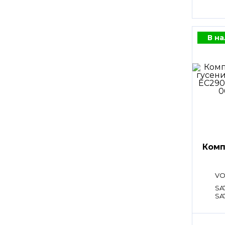
В н
Комп
VO
SA
SA