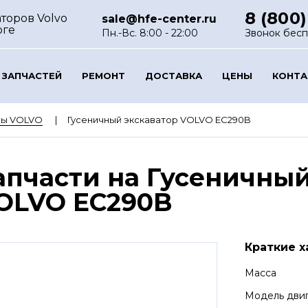
8 (800)
торов Volvo
sale@hfe-center.ru
рге
Пн.-Вс. 8:00 - 22:00
Звонок бес
 ЗАПЧАСТЕЙ
РЕМОНТ
ДОСТАВКА
ЦЕНЫ
КОНТ
ры VOLVO
Гусеничный экскаватор VOLVO EC290B
апчасти на Гусеничный
OLVO EC290B
Краткие х
Масса
Модель дви