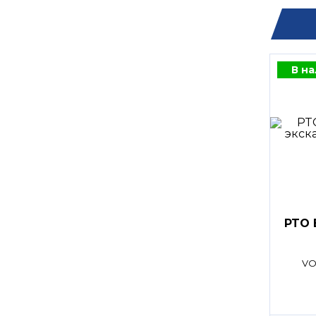
В н
PTO 
VO