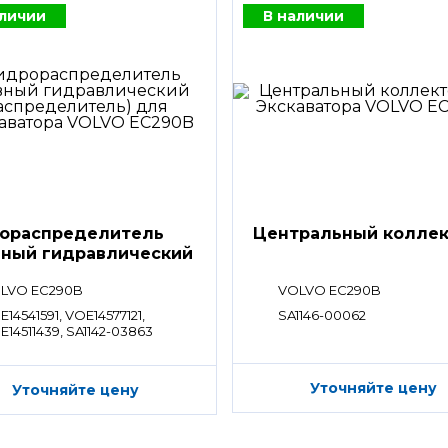
аличии
В наличии
ораспределитель
Центральный колле
вный гидравлический
ределитель)
LVO EC290B
VOLVO EC290B
14541591, VOE14577121,
SA1146-00062
E14511439, SA1142-03863
Уточняйте цену
Уточняйте цену