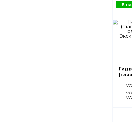
В н
Гидр
(гла
расп
VO
VOE
VO