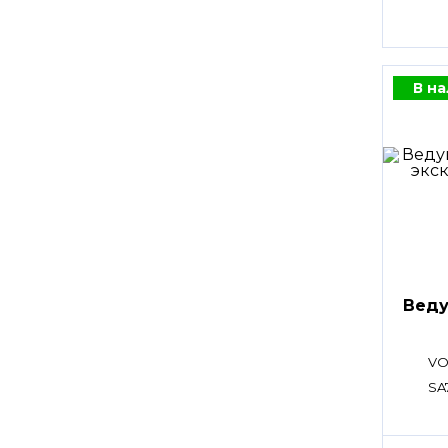
В н
Веду
VO
SA