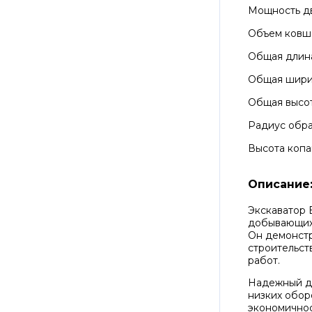
Мощность д
Объем ковш
Общая длин
Общая шир
Общая высо
Радиус обра
Высота копа
Описание
Экскаватор 
добывающих 
Он демонстр
строительст
работ.
Надежный дв
низких обор
экономичнос