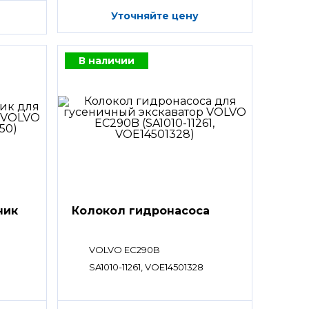
Уточняйте цену
В наличии
ник
Колокол гидронасоса
VOLVO EC290B
SA1010-11261, VOE14501328