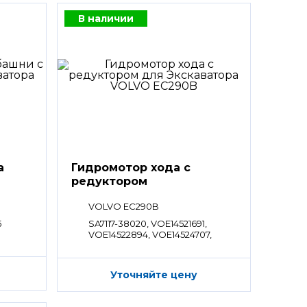
В наличии
а
Гидромотор хода с
редуктором
VOLVO EC290B
5
SA7117-38020, VOE14521691,
VOE14522894, VOE14524707,
VOE14551154, VOE14509996,
VOE14521839, VOE14522919,
VOE14528280, VOE14592002,
Уточняйте цену
VOE14723004