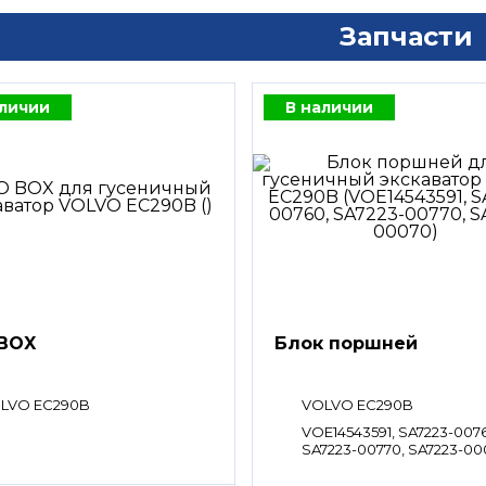
Запчасти
аличии
В наличии
BOX
Блок поршней
LVO EC290B
VOLVO EC290B
VOE14543591, SA7223-007
SA7223-00770, SA7223-0