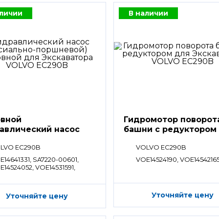
аличии
В наличии
вной
Гидромотор поворот
авлический насос
башни с редуктором
LVO EC290B
VOLVO EC290B
E14641331, SA7220-00601,
VOE14524190, VOE1454216
E14524052, VOE14531591,
E14575661, VOE14566659,
E14627291, SA1042-04752,
1042-04751
Уточняйте цену
Уточняйте цену