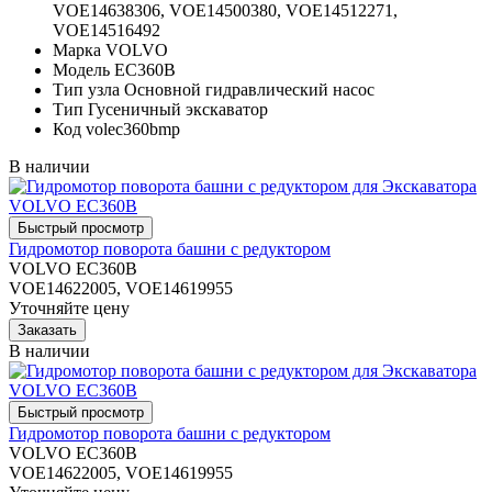
VOE14638306, VOE14500380, VOE14512271,
VOE14516492
Марка
VOLVO
Модель
EC360B
Тип узла
Основной гидравлический насос
Тип
Гусеничный экскаватор
Код
volec360bmp
В наличии
Гидромотор поворота башни с редуктором
VOLVO EC360B
VOE14622005, VOE14619955
Уточняйте цену
В наличии
Гидромотор поворота башни с редуктором
VOLVO EC360B
VOE14622005, VOE14619955