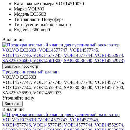
Каталожные номера
VOE14510070
Марка
VOLVO
Модель
EC360B
Тип запчасти
Полусфера
Тип
Гусеничный экскаватор
Код
volec360bmp9
В наличии
Предохранительный клапан
VOLVO EC360B
VOE14577747, VOE14577745, VOE14577746, VOE14577745,
VOE14577744, VOE14552974, SA8230-36600, VOE14561300,
SA8230-36590, VOE14552973
Уточняйте цену
В наличии