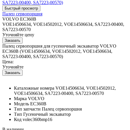
Палец сервопоршня
VOLVO EC360B
VOE14506634, VOE14502012, VOE14506634, SA7223-00400,
SA7223-00570
Уточняйте цену
Палец сервопоршня для гусеничный экскаватор VOLVO
EC360B (VOE14506634, VOE14502012, VOE14506634,
SA7223-00400, SA7223-00570)
Цена:
Уточняйте
Каталожные номера
VOE14506634, VOE14502012,
VOE14506634, SA7223-00400, SA7223-00570
Марка
VOLVO
Модель
EC360B
Тип запчасти
Палец сервопоршня
Тип
Гусеничный экскаватор
Код
volec360bmp16
В наличии