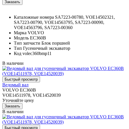
Каталожные номера
SA7223-00780, VOE14502321,
SA7223-00790, VOE14563795, SA7223-00090,
VOE14563796, SA7223-00360
Марка
VOLVO
Модель
EC360B
Тип запчасти
Блок поршней
Тип
Гусеничный экскаватор
Код
volec360bmp11
В наличии
Ведомый вал
VOLVO EC360B
VOE14511978, VOE14520039
Уточняйте цену
В наличии