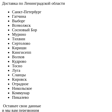
Доставка по Ленинградской области
Санкт-Петербург
Гатчина
Выборг
Всеволжск
Сосновый Бор
Мурино
Тихвин
Сертолово
Кириши
Кингисепп
Волхов
Кудрово
Тосно
Луга
Сланцы
Кировск
Отрадное
Никольское
Коммунар
Пикалево
Оставьте свои данные
и мы вам перезвоним