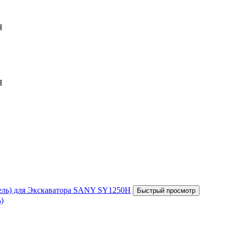
H
H
)