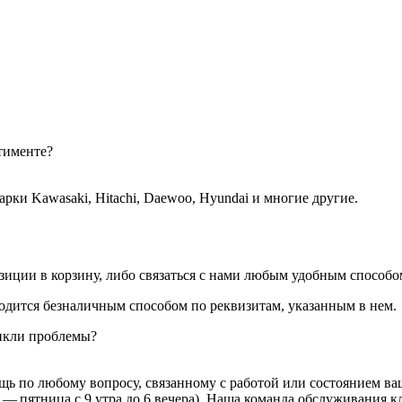
тименте?
ки Kawasaki, Hitachi, Daewoo, Hyundai и многие другие.
иции в корзину, либо связаться с нами любым удобным способом:
водится безналичным способом по реквизитам, указанным в нем.
никли проблемы?
ь по любому вопросу, связанному с работой или состоянием ваш
 — пятница с 9 утра до 6 вечера). Наша команда обслуживания 