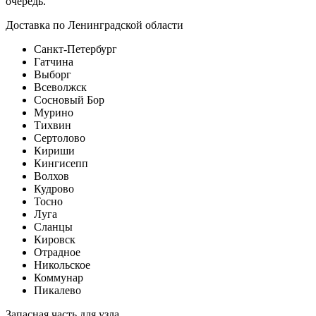
очередь.
Доставка по Ленинградской области
Санкт-Петербург
Гатчина
Выборг
Всеволжск
Сосновый Бор
Мурино
Тихвин
Сертолово
Кириши
Кингисепп
Волхов
Кудрово
Тосно
Луга
Сланцы
Кировск
Отрадное
Никольское
Коммунар
Пикалево
Запасная часть для узла