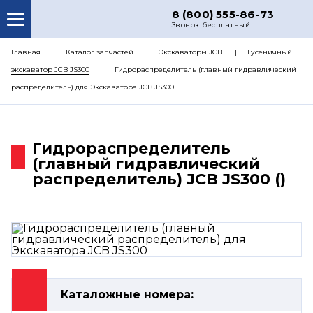
8 (800) 555-86-73
Звонок бесплатный
О НАС
Главная
Каталог запчастей
Экскаваторы JCB
Гусеничный
экскаватор JCB JS300
Гидрораспределитель (главный гидравлический
КАТАЛОГ ЗАПЧАСТЕЙ
распределитель) для Экскаватора JCB JS300
РЕМОНТ
ДОСТАВКА
Гидрораспределитель
ЦЕНЫ
(главный гидравлический
распределитель) JCB JS300 ()
КОНТАКТЫ
Каталожные номера: