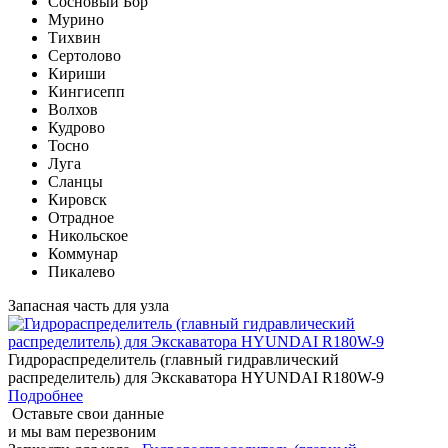
Сосновый Бор
Мурино
Тихвин
Сертолово
Кириши
Кингисепп
Волхов
Кудрово
Тосно
Луга
Сланцы
Кировск
Отрадное
Никольское
Коммунар
Пикалево
Запасная часть для узла
Гидрораспределитель (главный гидравлический
распределитель) для Экскаватора HYUNDAI R180W-9
Подробнее
Оставьте свои данные
и мы вам перезвоним