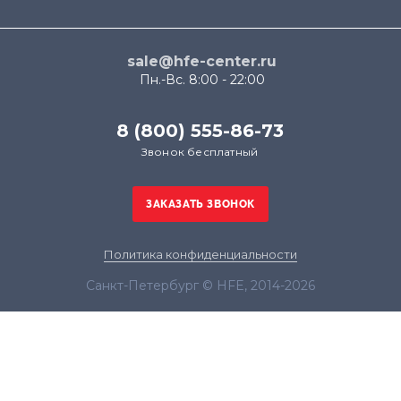
sale@hfe-center.ru
Пн.-Вс. 8:00 - 22:00
8 (800) 555-86-73
Звонок бесплатный
Политика конфиденциальности
Санкт-Петербург © HFE, 2014-2026
Продолжая использовать наш сайт, вы даёте
согласие на обработку файлов cookie в целях
функционирования сайта и сбора статистики в
соответствии с
политикой конфиденциальности