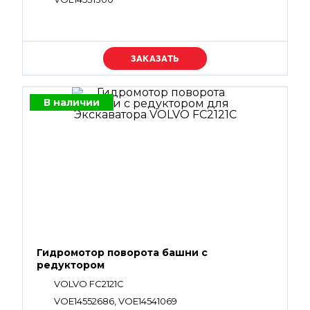
Уточняйте цену
В наличии
Гидромотор поворота башни с
редуктором
VOLVO FC2121C
VOE14552686, VOE14541069