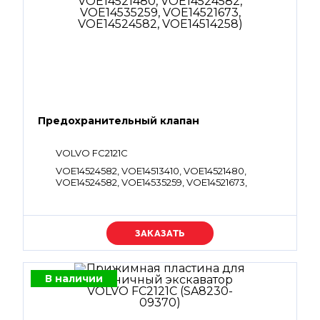
Предохранительный клапан
VOLVO FC2121C
VOE14524582, VOE14513410, VOE14521480,
VOE14524582, VOE14535259, VOE14521673,
VOE14524582, VOE14514258
Уточняйте цену
В наличии