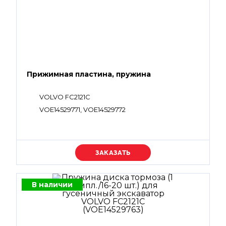
Прижимная пластина, пружина
VOLVO FC2121C
VOE14529771, VOE14529772
Уточняйте цену
В наличии