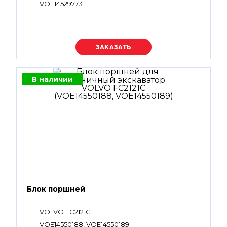
VOE14529773
Уточняйте цену
В наличии
Блок поршней
VOLVO FC2121C
VOE14550188, VOE14550189