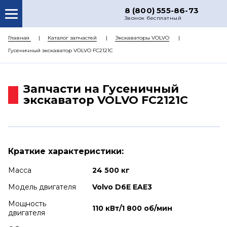
8 (800) 555-86-73
Звонок бесплатный
О НАС
Главная
Каталог запчастей
Экскаваторы VOLVO
Гусеничный экскаватор VOLVO FC2121C
КАТАЛОГ ЗАПЧАСТЕЙ
РЕМОНТ
Запчасти на Гусеничный
ДОСТАВКА
экскаватор VOLVO FC2121C
ЦЕНЫ
КОНТАКТЫ
Краткие характеристики:
Масса
24 500 кг
Модель двигателя
Volvo D6E EAE3
Мощность
110 кВт/1 800 об/мин
двигателя