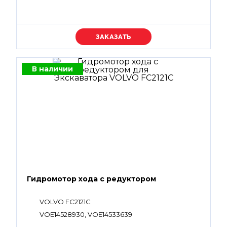
Уточняйте цену
В наличии
Гидромотор хода с редуктором
VOLVO FC2121C
VOE14528930, VOE14533639