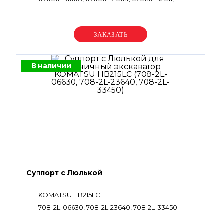
07000-B2012, 07000-B3034, 07000-B3045,
07002-11223, 07002-11423, 07002-12434, 07002-
61023, 07002-61423, 07002-62434, 702-21-54910,
723-11-19960, 07001-01008, 07001-01009, 708-2L-
Уточняйте цену
35210, 708-2L-35750, 708-25-52861
В наличии
Суппорт с Люлькой
KOMATSU HB215LC
708-2L-06630, 708-2L-23640, 708-2L-33450