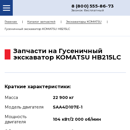
8 (800) 555-86-73
Звонок бесплатный
О НАС
Главная
Каталог запчастей
Экскаваторы KOMATSU
Гусеничный экскаватор KOMATSU HB215LC
КАТАЛОГ ЗАПЧАСТЕЙ
РЕМОНТ
Запчасти на Гусеничный
ДОСТАВКА
экскаватор KOMATSU HB215LC
ЦЕНЫ
КОНТАКТЫ
Краткие характеристики:
Масса
22 900 кг
Модель двигателя
SAA4D107E-1
Мощность
104 кВт/2 000 об/мин
двигателя