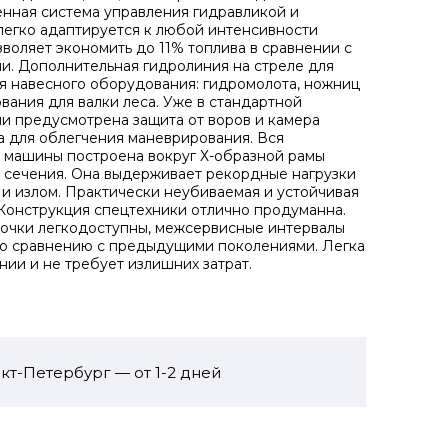
енная система управления гидравликой и
легко адаптируется к любой интенсивности
зволяет экономить до 11% топлива в сравнении с
и. Дополнительная гидролиния на стреле для
 навесного оборудования: гидромолота, ножниц
вания для валки леса. Уже в стандартной
и предусмотрена защита от воров и камера
а для облегчения маневрирования. Вся
 машины построена вокруг Х-образной рамы
 сечения. Она выдерживает рекордные нагрузки
 и излом. Практически неубиваемая и устойчивая
 Конструкция спецтехники отлично продуманна.
очки легкодоступны, межсервисные интервалы
о сравнению с предыдущими поколениями. Легка
нии и не требует излишних затрат.
кт-Петербург — от 1-2 дней