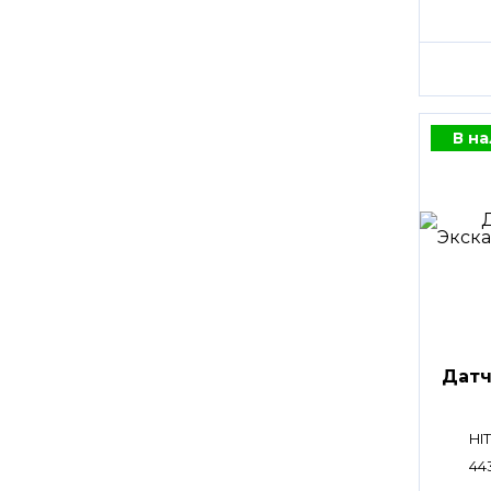
В н
Датч
HI
44