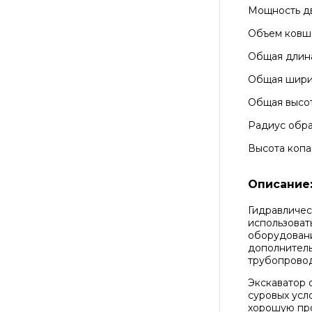
Мощность д
Объем ковш
Общая длин
Общая шир
Общая высо
Радиус обра
Высота копа
Описание
Гидравличес
использоват
оборудовани
дополнитель
трубопровод
Экскаватор 
суровых усл
хорошую пр