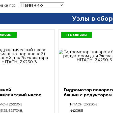
вка по:
Узлы в сбор
аличии
В наличии
вной
Гидромотор поворот
авлический насос
башни с редуктором
TACHI ZX250-3
HITACHI ZX250-3
6125, 9257348,
4423851