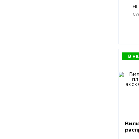
HI
07
В н
Вилк
расп
пли