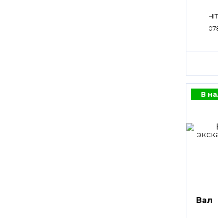
HI
07
В н
Вал