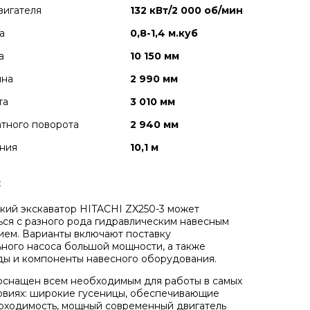
вигателя
132 кВт/2 000 об/мин
а
0,8-1,4 м.куб
а
10 150 мм
ина
2 990 мм
та
3 010 мм
тного поворота
2 940 мм
ния
10,1 м
:
кий экскаватор HITACHI ZX250-3 может
ься с разного рода гидравлическим навесным
ем. Варианты включают поставку
ного насоса большой мощности, а также
ы и компоненты навесного оборудования.
оснащен всем необходимым для работы в самых
овиях: широкие гусеницы, обеспечивающие
оходимость, мощный современный двигатель