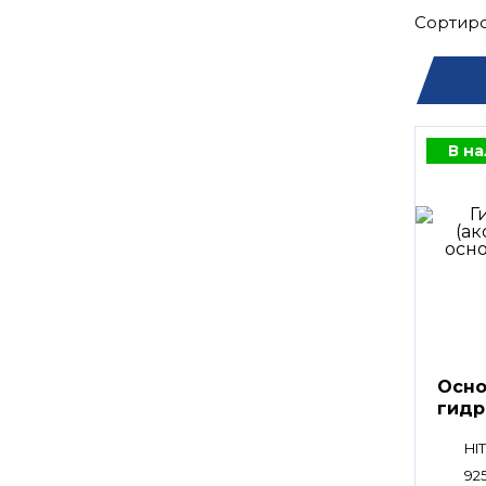
Сортиро
В н
Осно
гидр
HPV
HI
925